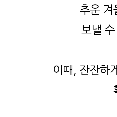
추운 겨
보낼 수
이때, 잔잔하