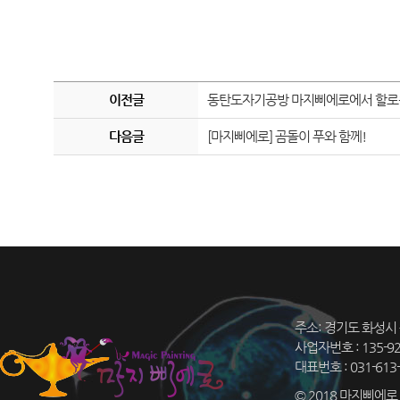
이전글
동탄도자기공방 마지삐에로에서 할로
다음글
[마지삐에로] 곰돌이 푸와 함께!
주소: 경기도 화성시 
사업자번호 : 135-9
대표번호 : 031-613-
© 2018 마지삐에로 Co.,