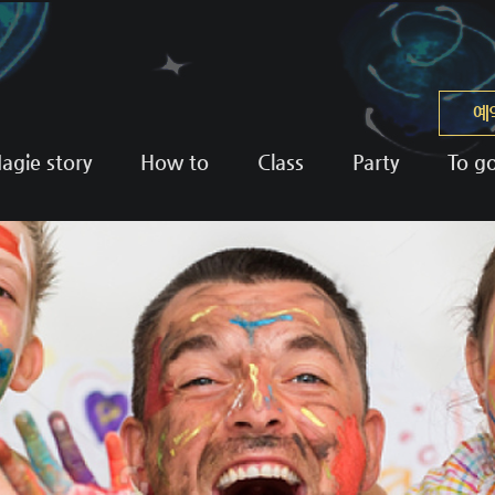
예
agie story
How to
Class
Party
To g