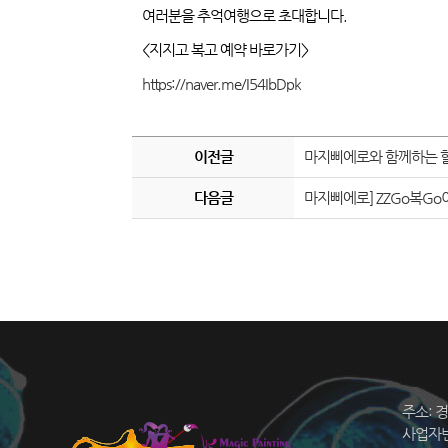
여러분을 추억여행으로 초대합니다.
<지지고 복고 예약 바로가기>
https://naver.me/I54IbDpk
이전글
마지삐에로와 함께하는 
다음글
마지삐에로] ZZGo복G
주소: 
사업자번호