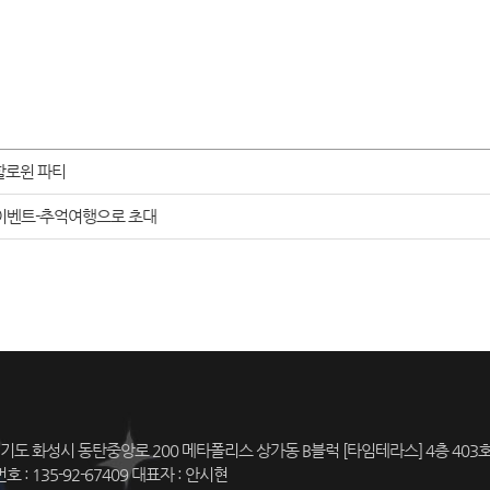
할로윈 파티
o이벤트-추억여행으로 초대
경기도 화성시 동탄중앙로 200 메타폴리스 상가동 B블럭 [타임테라스] 4층 403
 : 135-92-67409 대표자 : 안시현