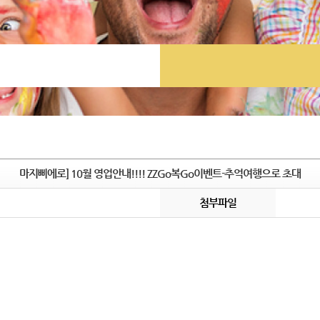
마지삐에로] 10월 영업안내!!!! ZZGo복Go이벤트-추억여행으로 초대
첨부파일